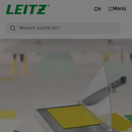
Menü
CH