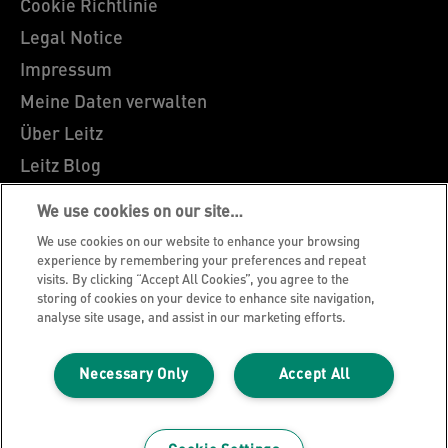
Cookie Richtlinie
Legal Notice
Impressum
Meine Daten verwalten
Über Leitz
Leitz Blog
Karriere
We use cookies on our site…
Leitz EasyPrint
We use cookies on our website to enhance your browsing
Kundenservice
experience by remembering your preferences and repeat
visits. By clicking “Accept All Cookies”, you agree to the
Hinweise zum Verpackungsrecycling
storing of cookies on your device to enhance site navigation,
analyse site usage, and assist in our marketing efforts.
Garantiebedingungen
Konformitätserklärungen
Necessary Only
Accept All
Sitemap
©2026 ACCO Brands