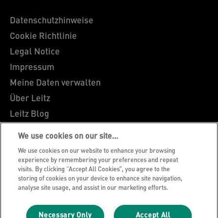
Datenschutzhinweise
Cookie Richtlinie
Legal Notice
Impressum
Meine Daten verwalten
Über Leitz
Leitz Blog
Karriere
We use cookies on our site…
Leitz EasyPrint
We use cookies on our website to enhance your browsing
Kundenservice
experience by remembering your preferences and repeat
visits. By clicking “Accept All Cookies”, you agree to the
Hinweise zum Verpackungsrecycling
storing of cookies on your device to enhance site navigation,
analyse site usage, and assist in our marketing efforts.
Garantiebedingungen
Konformitätserklärungen
Necessary Only
Accept All