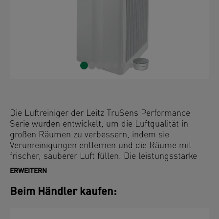
Die Luftreiniger der Leitz TruSens Performance
Serie wurden entwickelt, um die Luftqualität in
großen Räumen zu verbessern, indem sie
Verunreinigungen entfernen und die Räume mit
frischer, sauberer Luft füllen. Die leistungsstarke
Luftreinigungsrate (CADR) sorgt für eine
ERWEITERN
vollständige Abdeckung von Räumen mit einer
Größe von bis zu 130 m2, während der H13 HEPA-
Beim Händler kaufen:
Filter mit Aktivkohle und TRU-BEAM UV-C LED
Lampe die Belastung durch Viren in der Luft