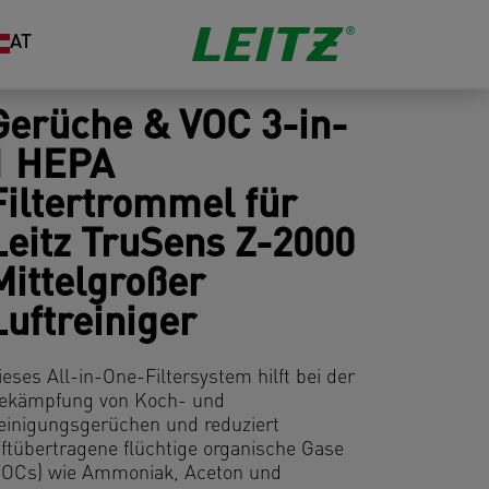
AT
Gerüche & VOC 3-in-
1 HEPA
Filtertrommel für
Leitz TruSens Z-2000
Mittelgroßer
Luftreiniger
ieses All-in-One-Filtersystem hilft bei der
ekämpfung von Koch- und
einigungsgerüchen und reduziert
uftübertragene flüchtige organische Gase
VOCs) wie Ammoniak, Aceton und