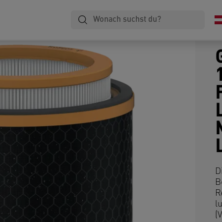
D
B
R
l
(