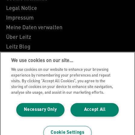
Legal Notice
Impressum
Meine Daten verwalten
Über Leitz
Leitz Blog
Karriere
We use cookies on our site…
Leitz EasyPrint
We use cookies on our website to enhance your browsing
Kundenservice
experience by remembering your preferences and repeat
visits. By clicking “Accept All Cookies”, you agree to the
Hinweise zum Verpackungsrecycling
storing of cookies on your device to enhance site navigation,
analyse site usage, and assist in our marketing efforts.
Garantiebedingungen
Konformitätserklärungen
Necessary Only
Accept All
Sitemap
©2026 ACCO Brands
Cookie Settings