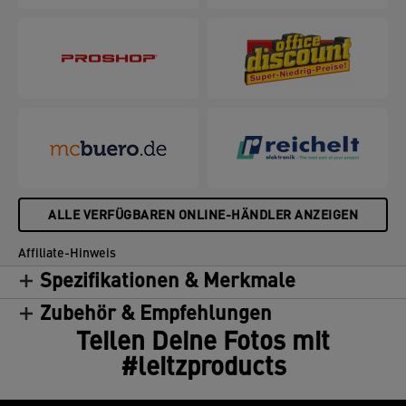
erhalten, wird empfohlen, die HEPA-Filtertrommel
alle 12 Monate zu ersetzen (je nach Dauer der
Nutzung). Kompatibel mit dem Leitz TruSens Z-
1000 Luftreiniger.
ALLE VERFÜGBAREN ONLINE-HÄNDLER ANZEIGEN
Affiliate-Hinweis
Spezifikationen & Merkmale
Zubehör & Empfehlungen
Teilen Deine Fotos mit
#leitzproducts