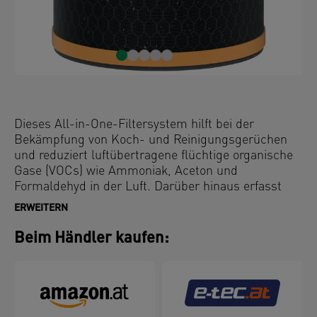
Dieses All-in-One-Filtersystem hilft bei der
Bekämpfung von Koch- und Reinigungsgerüchen
und reduziert luftübertragene flüchtige organische
Gase (VOCs) wie Ammoniak, Aceton und
Formaldehyd in der Luft. Darüber hinaus erfasst
der HEPA-Filter 99,97 % der üblichen Schadstoffe
ERWEITERN
in der Luft. Dieser Kombinationsfilter verfügt über 3
Filterstufen zur Abwehr von Gerüchen und
Beim Händler kaufen:
flüchtigen organischen Gasen in der Luft: einen
langlebigen Maschen-Vorfilter, einen 3-lagigen
Aktivkohle-Pelletfilter und einen HEPA-Filter. Die
Filtertrommel ist das Herzstück der Luftreinigung.
Um die optimale Leistung Ihres Luftreinigers zu