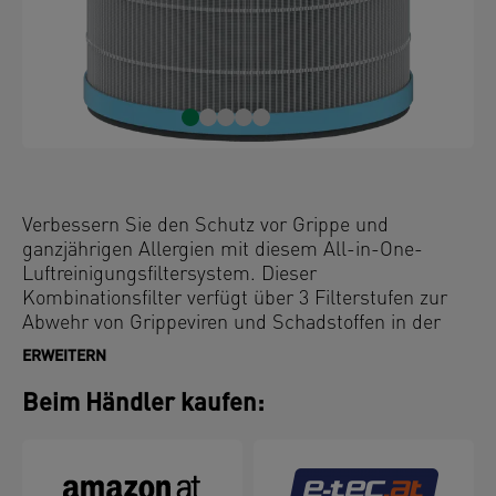
Verbessern Sie den Schutz vor Grippe und
ganzjährigen Allergien mit diesem All-in-One-
Luftreinigungsfiltersystem. Dieser
Kombinationsfilter verfügt über 3 Filterstufen zur
Abwehr von Grippeviren und Schadstoffen in der
Luft: einen langlebigen Maschen-Vorfilter, einen
ERWEITERN
antiviralen HEPA-Filter und einen Aktivkohlefilter.
Die Filtertrommel ist das Herzstück der
Beim Händler kaufen:
Luftreinigung, da sie 99,97 % luftübertragenen
Allergene und Viren, einschließlich des H1N1-Virus,
abfängt. Um die optimale Leistung Ihres
Luftreinigers zu erhalten, wird empfohlen, die