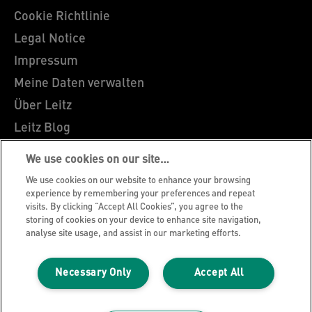
Cookie Richtlinie
Legal Notice
Impressum
Meine Daten verwalten
Über Leitz
Leitz Blog
Karriere
We use cookies on our site…
Leitz EasyPrint
We use cookies on our website to enhance your browsing
Kundenservice
experience by remembering your preferences and repeat
visits. By clicking “Accept All Cookies”, you agree to the
Hinweise zum Verpackungsrecycling
storing of cookies on your device to enhance site navigation,
analyse site usage, and assist in our marketing efforts.
Garantiebedingungen
Konformitätserklärungen
Necessary Only
Accept All
Sitemap