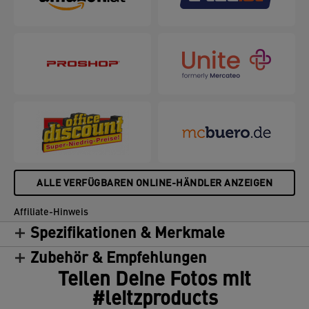
HEPA-Filtertrommel alle 12 Monate auszutauschen
(je nach Dauer der Nutzung). Kompatibel mit dem
Leitz TruSens Z-1000 Luftreiniger.
ALLE VERFÜGBAREN ONLINE-HÄNDLER ANZEIGEN
Affiliate-Hinweis
Spezifikationen & Merkmale
Zubehör & Empfehlungen
Teilen Deine Fotos mit
#leitzproducts