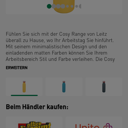
Fühlen Sie sich mit der Cosy Range von Leitz
überall zu Hause, wo Ihr Arbeitstag Sie hinführt.
Mit seinem minimalistischen Design und den
einladenden matten Farben können Sie Ihrem
Arbeitsbereich Stil und Farbe verleihen. Die Cosy
Trinkflasche hält Ihre Getränke 7 Stunden lang
ERWEITERN
warm oder 15 Stunden lang kalt, egal ob Sie an
Ihrem Schreibtisch oder unterwegs sind. Diese
hochwertige Thermosflasche eignet sich auch für
kohlensäurehaltige Getränke und ist die perfekte
Ergänzung für Ihr Zuhause oder Büro, damit Sie
den ganzen Tag entspannt und produktiv bleiben.
Beim Händler kaufen: