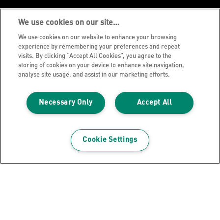
Datenschutzhinweise
We use cookies on our site…
Cookie Richtlinie
We use cookies on our website to enhance your browsing
Legal Notice
experience by remembering your preferences and repeat
visits. By clicking “Accept All Cookies”, you agree to the
Impressum
storing of cookies on your device to enhance site navigation,
Meine Daten verwalten
analyse site usage, and assist in our marketing efforts.
Über Leitz
Necessary Only
Accept All
Leitz Blog
Karriere
Leitz EasyPrint
Cookie Settings
Kundenservice
Hinweise zum Verpackungsrecycling
Garantiebedingungen
Konformitätserklärungen
Sitemap