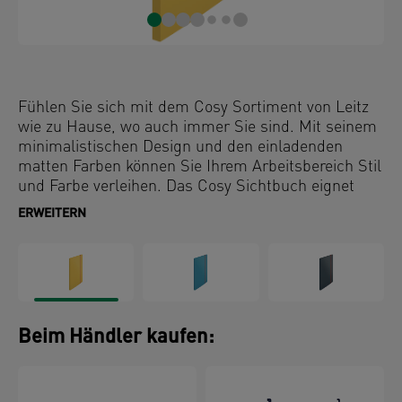
Fühlen Sie sich mit dem Cosy Sortiment von Leitz
wie zu Hause, wo auch immer Sie sind. Mit seinem
minimalistischen Design und den einladenden
matten Farben können Sie Ihrem Arbeitsbereich Stil
und Farbe verleihen. Das Cosy Sichtbuch eignet
sich ideal für die Präsentation oder zur geschützten
ERWEITERN
Aufbewahrung von Unterlagen. Die Schutzklappen
auf der Rückseite liefern zusätzlichen Stauraum.
Dieses hochwertige Sichtbuch ist die perfekte
Ergänzung für Ihr Zuhause oder Ihr Büro, damit Sie
den ganzen Tag entspannt und produktiv arbeiten
können.
Beim Händler kaufen: