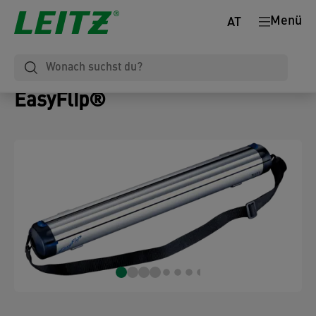
Menü
AT
EasyFlip®