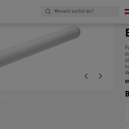
F
d
6
h
W
E
B