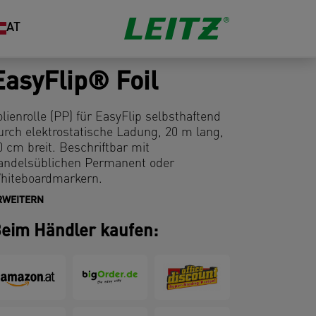
AT
EasyFlip® Foil
olienrolle (PP) für EasyFlip selbsthaftend
urch elektrostatische Ladung, 20 m lang,
0 cm breit. Beschriftbar mit
andelsüblichen Permanent oder
hiteboardmarkern.
RWEITERN
eim Händler kaufen: