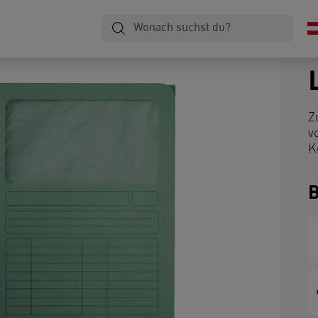
Z
v
K
B