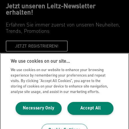
Jetzt unseren Leitz-Newsletter
erhalten!
Erfahren Sie immer zuerst von unseren Neuheiten,
Trends, Promotions
JETZT REGISTRIEREN!
We use cookies on our site…
Datenschutzhinweise
We use cookies on our website to enhance your browsing
Cookie Richtlinie
experience by remembering your preferences and repeat
visits. By clicking “Accept All Cookies”, you agree to the
Legal Notice
storing of cookies on your device to enhance site navigation,
Impressum
analyse site usage, and assist in our marketing efforts.
Meine Daten verwalten
Necessary Only
Accept All
Über Leitz
Leitz Blog