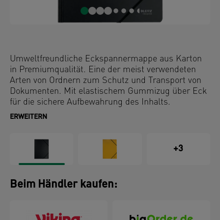
Umweltfreundliche Eckspannermappe aus Karton
in Premiumqualität. Eine der meist verwendeten
Arten von Ordnern zum Schutz und Transport von
Dokumenten. Mit elastischem Gummizug über Eck
für die sichere Aufbewahrung des Inhalts.
Hergestellt aus 100 % recyceltem Karton, 100 %
ERWEITERN
recycelbar und mit dem Blauen Engel zertifiziert.
Dieser robuste und praktische Eckspanner ist
langlebig und die perfekte Ergänzung zu den
+3
anderen Produkten aus der Leitz Recycle Serie.
Modernes und zeitgemäßes umweltfreundliches
Schreibtischzubehör, das zu Hause und im Büro
Beim Händler kaufen:
großartig aussieht. Mit der neuen
umweltfreundlichen Recycle Serie von Leitz helfen
Sie, unsere Umwelt zu schützen und sorgen