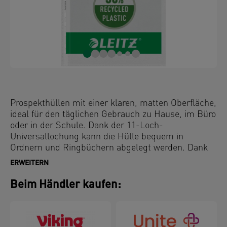
Prospekthüllen mit einer klaren, matten Oberfläche,
ideal für den täglichen Gebrauch zu Hause, im Büro
oder in der Schule. Dank der 11-Loch-
Universallochung kann die Hülle bequem in
Ordnern und Ringbüchern abgelegt werden. Dank
der Öffnung oben und an der linken Seite ist der
ERWEITERN
Zugriff auf die Unterlagen sehr einfach und erspart
das zusätzliche Öffnen der Ordnermechanik.
Beim Händler kaufen:
Dokumentenechtes und säurefreies Material
gewährleistet den langfristigen Schutz der
Dokumente. Hergestellt aus 30% vor Gebrauch
recyceltem PP-Kunststoff (Polypropylen), extern