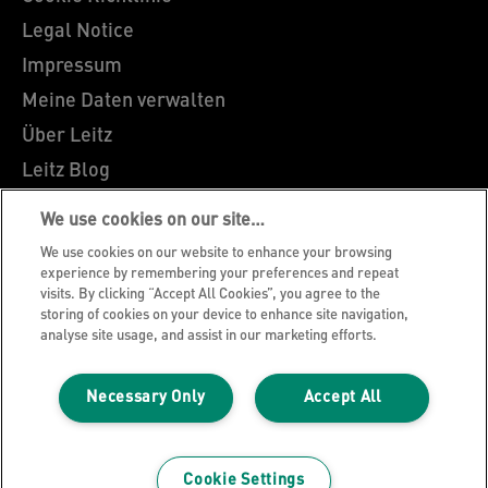
Legal Notice
Impressum
Meine Daten verwalten
Über Leitz
Leitz Blog
Karriere
We use cookies on our site…
Leitz EasyPrint
We use cookies on our website to enhance your browsing
Kundenservice
experience by remembering your preferences and repeat
visits. By clicking “Accept All Cookies”, you agree to the
Hinweise zum Verpackungsrecycling
storing of cookies on your device to enhance site navigation,
analyse site usage, and assist in our marketing efforts.
Garantiebedingungen
Konformitätserklärungen
Necessary Only
Accept All
Sitemap
©2026 ACCO Brands
Cookie Settings