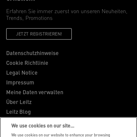
Erfahren Sie immer zuerst von unseren Neuheiten,
Trends, Promotions
JETZT REGISTRIEREN!
Datenschutzhinweise
Cookie Richtlinie
Legal Notice
Impressum
Meine Daten verwalten
Über Leitz
Leitz Blog
Karriere
We use cookies on our site…
Leitz EasyPrint
We use cookies on our website to enhance your browsing