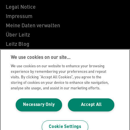
Legal Notice
Impressum
Meine Daten verwalten
Über Leitz
Leitz Blog
Karriere
We use cookies on our site…
Leitz EasyPrint
We use cookies on our website to enhance your browsing
Kundenservice
experience by remembering your preferences and repeat
visits. By clicking “Accept All Cookies”, you agree to the
Hinweise zum Verpackungsrecycling
storing of cookies on your device to enhance site navigation,
analyse site usage, and assist in our marketing efforts.
Garantiebedingungen
Konformitätserklärungen
Necessary Only
Accept All
Sitemap
©2026 ACCO Brands
Cookie Settings