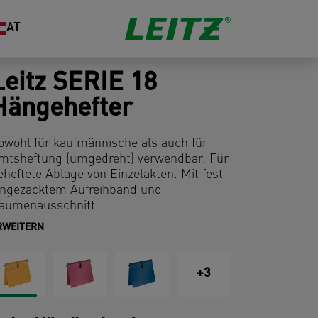
AT
Leitz SERIE 18
Hängehefter
owohl für kaufmännische als auch für
mtsheftung (umgedreht) verwendbar. Für
eheftete Ablage von Einzelakten. Mit fest
ingezacktem Aufreihband und
aumenausschnitt.
RWEITERN
+3