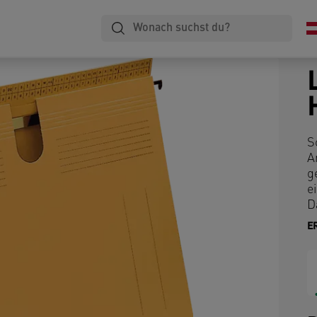
S
A
g
e
D
E