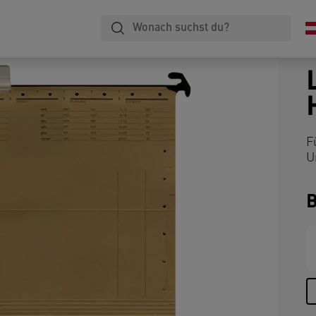
F
U
B