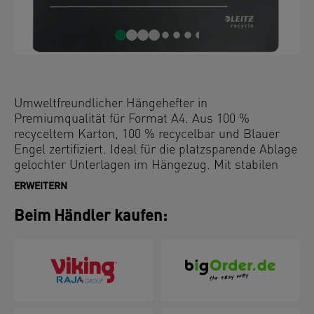
Umweltfreundlicher Hängehefter in
Premiumqualität für Format A4. Aus 100 %
recyceltem Karton, 100 % recycelbar und Blauer
Engel zertifiziert. Ideal für die platzsparende Ablage
gelochter Unterlagen im Hängezug. Mit stabilen
Hängeschienen, die auch starker Beanspruchung
ERWEITERN
standhalten und einem Reiter, der bei der
Organisation und Identifikation von Inhalten hilft.
Beim Händler kaufen:
Dieser robuste Hängehefter ist die perfekte
Ergänzung zu den anderen Produkten der Leitz
Recycle Serie und ist auf Langlebigkeit ausgelegt.
Moderne und zeitgemäße umweltfreundliche
Büroprodukte, die zu Hause und im Büro großartig
aussehen. Mit der neuen umweltfreundlichen