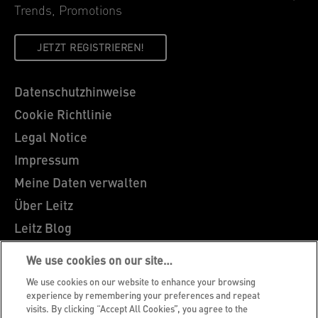
Trends, Promotions
JETZT REGISTRIEREN!
Datenschutzhinweise
Cookie Richtlinie
Legal Notice
Impressum
Meine Daten verwalten
Über Leitz
Leitz Blog
Karriere
We use cookies on our site…
Leitz EasyPrint
We use cookies on our website to enhance your browsing
Kundenservice
experience by remembering your preferences and repeat
visits. By clicking “Accept All Cookies”, you agree to the