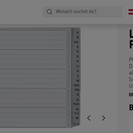
P
D
a
S
U
E
B