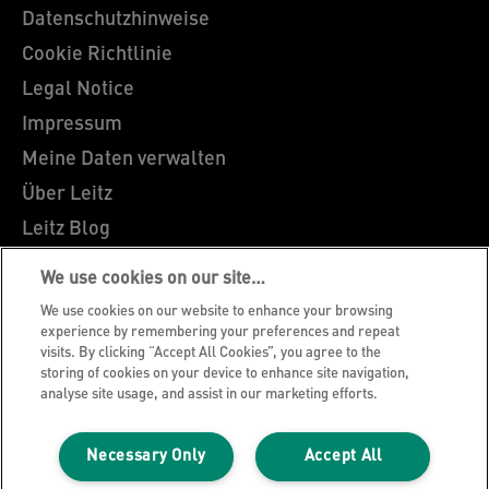
Datenschutzhinweise
Cookie Richtlinie
Legal Notice
Impressum
Meine Daten verwalten
Über Leitz
Leitz Blog
Karriere
We use cookies on our site…
Leitz EasyPrint
We use cookies on our website to enhance your browsing
Kundenservice
experience by remembering your preferences and repeat
visits. By clicking “Accept All Cookies”, you agree to the
Hinweise zum Verpackungsrecycling
storing of cookies on your device to enhance site navigation,
analyse site usage, and assist in our marketing efforts.
Garantiebedingungen
Konformitätserklärungen
Necessary Only
Accept All
Sitemap