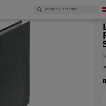
N
H
u
B