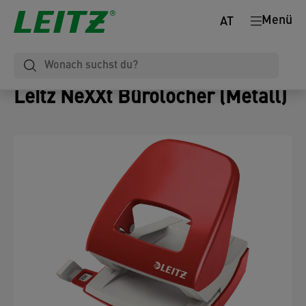
Menü
AT
Leitz NeXXt Bürolocher (Metall)