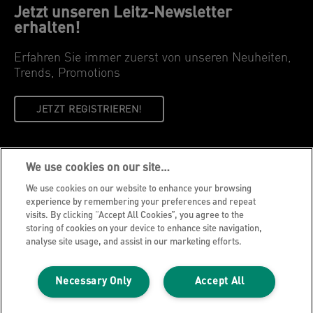
Jetzt unseren Leitz-Newsletter
erhalten!
Erfahren Sie immer zuerst von unseren Neuheiten,
Trends, Promotions
JETZT REGISTRIEREN!
Datenschutzhinweise
We use cookies on our site…
Cookie Richtlinie
We use cookies on our website to enhance your browsing
Legal Notice
experience by remembering your preferences and repeat
visits. By clicking “Accept All Cookies”, you agree to the
Impressum
storing of cookies on your device to enhance site navigation,
Meine Daten verwalten
analyse site usage, and assist in our marketing efforts.
Über Leitz
Necessary Only
Accept All
Leitz Blog
Karriere