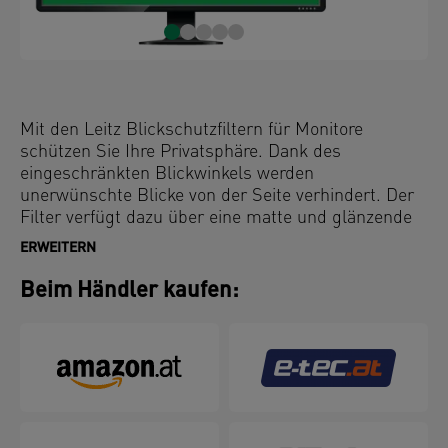
Mit den Leitz Blickschutzfiltern für Monitore
schützen Sie Ihre Privatsphäre. Dank des
eingeschränkten Blickwinkels werden
unerwünschte Blicke von der Seite verhindert. Der
Filter verfügt dazu über eine matte und glänzende
Oberfläche und kann beidseitig je nach
ERWEITERN
Lichtverhältnissen verwendet werden. Neben der
Anti-Reflexbeschichtung reduziert der integrierte
Beim Händler kaufen:
Blaulichtfilter schädliches Blaulicht und entlastet
so Ihre Augen. Die Touchscreen-Funktionalität
bleibt vollständig erhalten. Die Befestigung erfolgt
über Klebestreifen oder Haltelaschen, so dass Sie
den Filter jederzeit einfach anbringen oder
abnehmen können. Leitz Blickschutzfilter sind die
ideale 3-in-1-Lösung für mehr Datensicherheit,