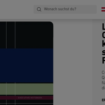
C
Q
f
d
E