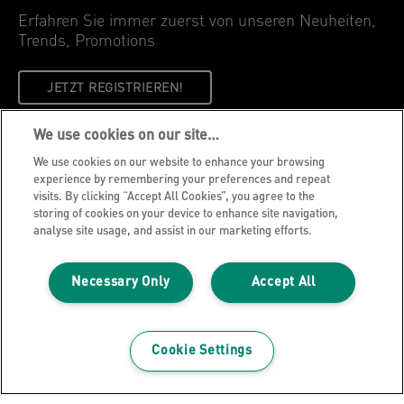
Erfahren Sie immer zuerst von unseren Neuheiten,
Trends, Promotions
JETZT REGISTRIEREN!
We use cookies on our site…
Datenschutzhinweise
We use cookies on our website to enhance your browsing
Cookie Richtlinie
experience by remembering your preferences and repeat
visits. By clicking “Accept All Cookies”, you agree to the
Legal Notice
storing of cookies on your device to enhance site navigation,
Impressum
analyse site usage, and assist in our marketing efforts.
Meine Daten verwalten
Necessary Only
Accept All
Über Leitz
Leitz Blog
Karriere
Cookie Settings
Leitz EasyPrint