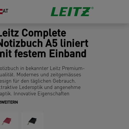
AT
Leitz Complete
Notizbuch A5 liniert
mit festem Einband
otizbuch in bekannter Leitz Premium-
ualität. Modernes und zeitgemässes
esign für den täglichen Gebrauch.
ttraktive Lederoptik und angenehme
aptik. Innovative Eigenschaften
rmöglichen eine optimale Organisation
RWEITERN
hrer Notizen. Passt perfekt zu anderen
omplete Produkten.