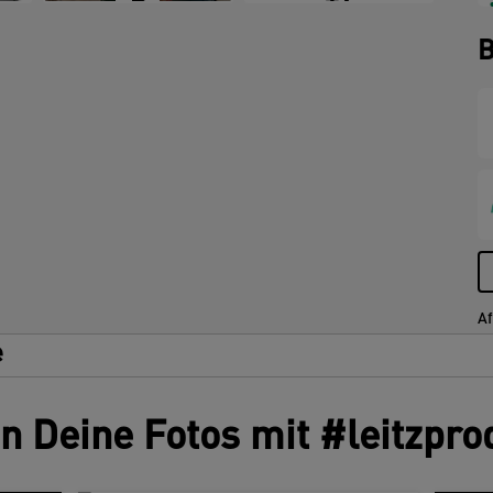
+7
B
Af
e
en Deine Fotos mit #leitzpro