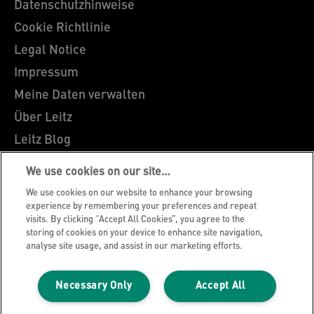
Datenschutzhinweise
Cookie Richtlinie
Legal Notice
Impressum
Meine Daten verwalten
Über Leitz
Leitz Blog
Karriere
We use cookies on our site…
Leitz EasyPrint
We use cookies on our website to enhance your browsing
Kundenservice
experience by remembering your preferences and repeat
visits. By clicking “Accept All Cookies”, you agree to the
Hinweise zum Verpackungsrecycling
storing of cookies on your device to enhance site navigation,
analyse site usage, and assist in our marketing efforts.
Garantiebedingungen
Konformitätserklärungen
Necessary Only
Accept All
Sitemap