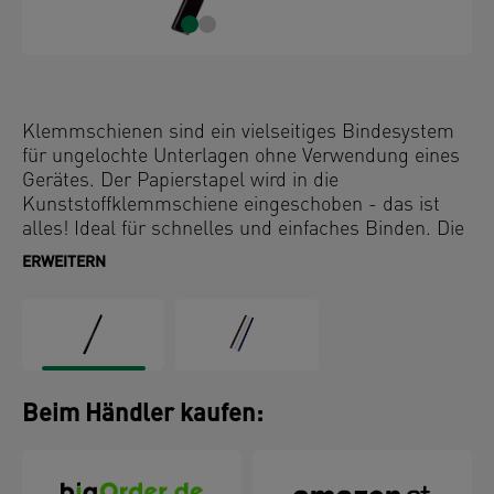
Klemmschienen sind ein vielseitiges Bindesystem
für ungelochte Unterlagen ohne Verwendung eines
Gerätes. Der Papierstapel wird in die
Kunststoffklemmschiene eingeschoben - das ist
alles! Ideal für schnelles und einfaches Binden. Die
Klemmschienen können mit Deckblättern für
ERWEITERN
Bindesysteme kombiniert werden.
Beim Händler kaufen: