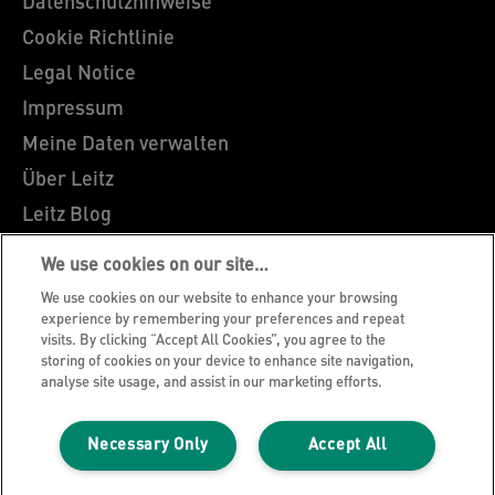
Datenschutzhinweise
Cookie Richtlinie
Legal Notice
Impressum
Meine Daten verwalten
Über Leitz
Leitz Blog
Karriere
We use cookies on our site…
Leitz EasyPrint
We use cookies on our website to enhance your browsing
Kundenservice
experience by remembering your preferences and repeat
visits. By clicking “Accept All Cookies”, you agree to the
Hinweise zum Verpackungsrecycling
storing of cookies on your device to enhance site navigation,
analyse site usage, and assist in our marketing efforts.
Garantiebedingungen
Konformitätserklärungen
Necessary Only
Accept All
Sitemap