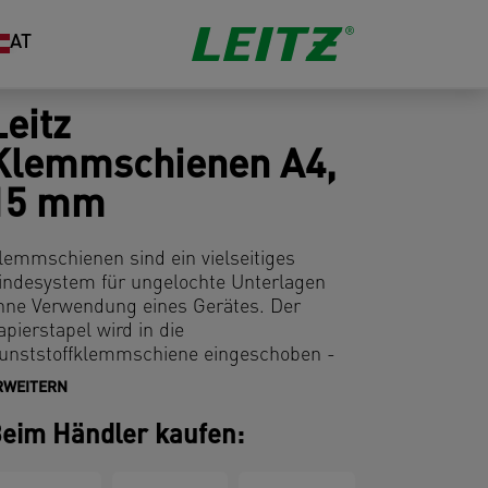
AT
Leitz
Klemmschienen A4,
15 mm
lemmschienen sind ein vielseitiges
indesystem für ungelochte Unterlagen
hne Verwendung eines Gerätes. Der
apierstapel wird in die
unststoffklemmschiene eingeschoben -
as ist alles! Ideal für schnelles und
RWEITERN
infaches Binden. Die Klemmschienen
önnen mit Deckblättern für Bindesysteme
eim Händler kaufen:
ombiniert werden.