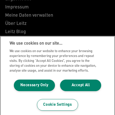
Impressum
Meine Daten verwalten
Über Leitz
Leitz Blog
Karriere
We use cookies on our site…
Leitz EasyPrint
We use cookies on our website to enhance your browsing
Kundenservice
experience by remembering your preferences and repeat
visits. By clicking “Accept All Cookies”, you agree to the
Hinweise zum Verpackungsrecycling
storing of cookies on your device to enhance site navigation,
analyse site usage, and assist in our marketing efforts.
Garantiebedingungen
Konformitätserklärungen
Necessary Only
Accept All
Sitemap
©2026 ACCO Brands
Cookie Settings