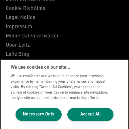
Cookie Richtlinie
Legal Notice
Impressum
Meine Daten verwalten
Über Leitz
Leitz Blog
Karriere
We use cookies on our site…
Leitz EasyPrint
We use cookies on our website to enhance your browsing
Kundenservice
experience by remembering your preferences and repeat
visits. By clicking “Accept All Cookies”, you agree to the
Hinweise zum Verpackungsrecycling
storing of cookies on your device to enhance site navigation,
analyse site usage, and assist in our marketing efforts.
Garantiebedingungen
Konformitätserklärungen
Necessary Only
Accept All
Sitemap