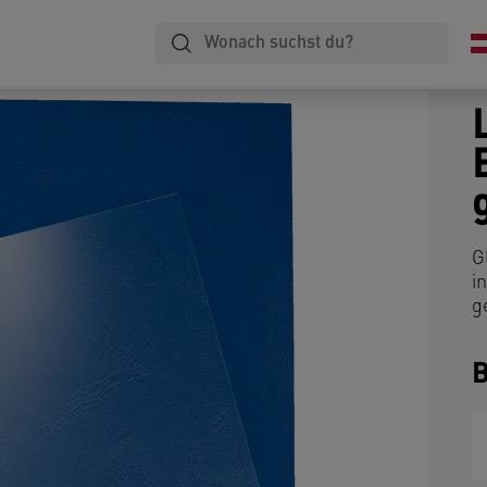
G
i
g
B