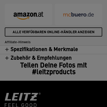
in Kantinen, Teeküchen, Rezeptionen oder daheim
Kaffee, Tee, Milch und Zucker gelagert werden.
Diese Box ist Teil des modularen MyBox
Aufbewahrungssystems und kann zusammen mit
dem Leitz MyBox Organiser verwendet werden.
Diese hochwertige Aufbewahrungsbox ist die
ALLE VERFÜGBAREN ONLINE-HÄNDLER ANZEIGEN
perfekte Ergänzung für Ihr Zuhause oder Ihr Büro,
damit Sie den ganzen Tag entspannt und produktiv
Affiliate-Hinweis
bleiben.
Spezifikationen & Merkmale
Zubehör & Empfehlungen
Teilen Deine Fotos mit
#leitzproducts