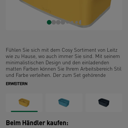
Fühlen Sie sich mit dem Cosy Sortiment von Leitz
wie zu Hause, wo auch immer Sie sind. Mit seinem
minimalistischen Design und den einladenden
matten Farben können Sie Ihrem Arbeitsbereich Stil
und Farbe verleihen. Der zum Set gehörende
Organiser kann auch unabhängig von der Box
ERWEITERN
verwendet werden. Box, Deckel und Organiser sind
robust und ideal für die Aufbewahrung Ihrer Wohn-
oder Büroutensilien wie Heftgeräte und Locher,
Bastelartikel, A5 Dokumente und
Reinigungsprodukte. MyBox Cosy Boxen sind
lebensmittelecht zertifiziert und eignen sich für
Beim Händler kaufen:
warme und kalte Speisen. So können beispielsweise