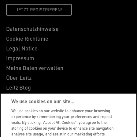
JETZT REGISTRIEREN!
Datenschutzhinweise
Cookie Richtlinie
Legal Notice
Impressum
Meine Daten verwalten
Über Leitz
Leitz Blog
Karriere
We use cookies on our site…
Leitz EasyPrint
We use cookies on our website to enhance your browsing
Kundenservice
experience by remembering your preferences and repeat
visits. By clicking “Accept All Cookies”, you agree to the
Hinweise zum Verpackungsrecycling
storing of cookies on your device to enhance site navigation,
analyse site usage, and assist in our marketing efforts.