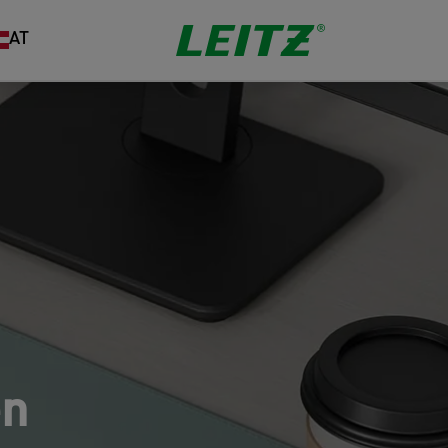
AT
en