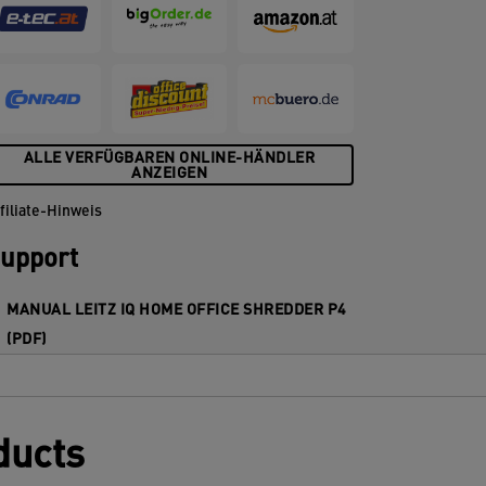
ber die Touch-Bedienelemente. Dieser
ktenvernichter für das Home Office sorgt
it seinem P4 Partikelschnitt für eine
ichere und datenschutzkonforme
ntsorgung Ihrer Unterlagen. Schreddern
nterstützt die Einhaltung der DSGVO
GDPR)!
ALLE VERFÜGBAREN ONLINE-HÄNDLER
ANZEIGEN
filiate-Hinweis
upport
MANUAL LEITZ IQ HOME OFFICE SHREDDER P4
(PDF)
ducts