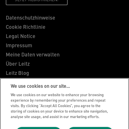
JETZT REGISTRIEREN!
Datenschutzhinweise
Cookie Richtlinie
Legal Notice
Impressum
Meine Daten verwalten
Über Leitz
Leitz Blog
Karriere
We use cookies on our site…
Leitz EasyPrint
We use cookies on our website to enhance your browsing
Kundenservice
experience by remembering your preferences and repeat
visits. By clicking “Accept All Cookies”, you agree to the
Hinweise zum Verpackungsrecycling
storing of cookies on your device to enhance site navigation,
analyse site usage, and assist in our marketing efforts.
Garantiebedingungen
Konformitätserklärungen