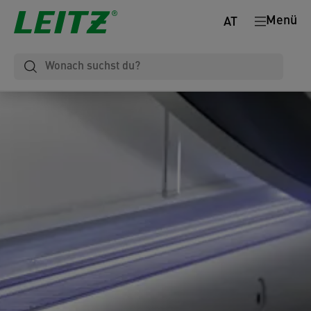
Menü
AT