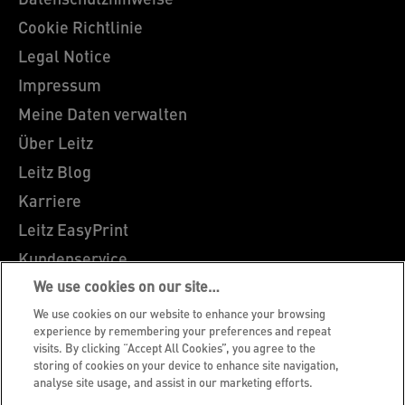
Datenschutzhinweise
Cookie Richtlinie
Legal Notice
Impressum
Meine Daten verwalten
Über Leitz
Leitz Blog
Karriere
Leitz EasyPrint
Kundenservice
Hinweise zum Verpackungsrecycling
We use cookies on our site…
We use cookies on our website to enhance your browsing
Garantiebedingungen
experience by remembering your preferences and repeat
Konformitätserklärungen
visits. By clicking “Accept All Cookies”, you agree to the
storing of cookies on your device to enhance site navigation,
Sitemap
analyse site usage, and assist in our marketing efforts.