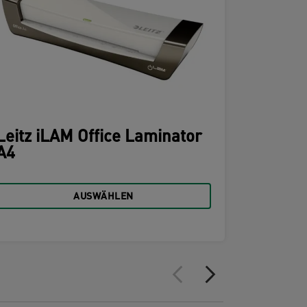
Leitz iLAM Office Laminator
A4
Leitz i
A3
AUSWÄHLEN