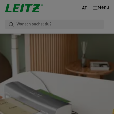
Menü
AT