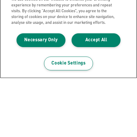
experience by remembering your preferences and repeat
visits. By clicking “Accept All Cookies”, you agree to the
Lesen Sie unseren Kaufratgeber zum Thema
storing of cookies on your device to enhance site navigation,
Laminieren und nutzen Sie unseren
analyse site usage, and assist in our marketing efforts.
Produktselektor, um das richtige Leitz iLAM für Ihre
Bedürfnisse zu finden!
Necessary Only
Accept All
EINKAUFSBERATER LESEN
Cookie Settings
Jetzt unseren Leitz-Newsletter
erhalten!