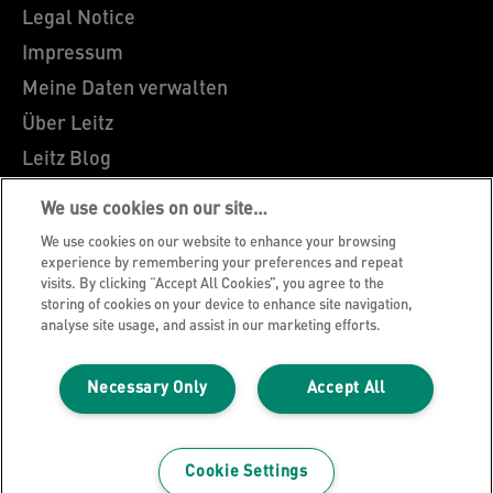
Legal Notice
Impressum
Meine Daten verwalten
Über Leitz
Leitz Blog
Karriere
We use cookies on our site…
Leitz EasyPrint
We use cookies on our website to enhance your browsing
Kundenservice
experience by remembering your preferences and repeat
visits. By clicking “Accept All Cookies”, you agree to the
Hinweise zum Verpackungsrecycling
storing of cookies on your device to enhance site navigation,
analyse site usage, and assist in our marketing efforts.
Garantiebedingungen
Konformitätserklärungen
Necessary Only
Accept All
Sitemap
©2026 ACCO Brands
Cookie Settings