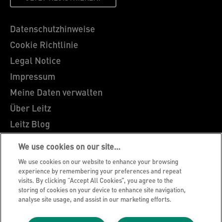
Datenschutzhinweise
Cookie Richtlinie
Legal Notice
Impressum
Meine Daten verwalten
Über Leitz
Leitz Blog
Karriere
We use cookies on our site…
Leitz EasyPrint
We use cookies on our website to enhance your browsing
Kundenservice
experience by remembering your preferences and repeat
visits. By clicking “Accept All Cookies”, you agree to the
Hinweise zum Verpackungsrecycling
storing of cookies on your device to enhance site navigation,
analyse site usage, and assist in our marketing efforts.
Garantiebedingungen
Konformitätserklärungen