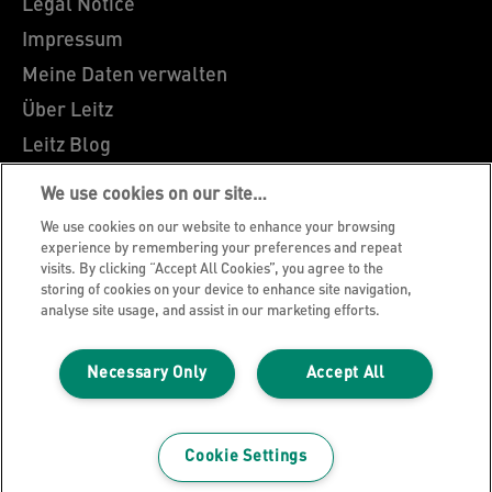
Legal Notice
Impressum
Meine Daten verwalten
Über Leitz
Leitz Blog
Karriere
We use cookies on our site…
Leitz EasyPrint
We use cookies on our website to enhance your browsing
Kundenservice
experience by remembering your preferences and repeat
visits. By clicking “Accept All Cookies”, you agree to the
Hinweise zum Verpackungsrecycling
storing of cookies on your device to enhance site navigation,
analyse site usage, and assist in our marketing efforts.
Garantiebedingungen
Konformitätserklärungen
Necessary Only
Accept All
Sitemap
©2026 ACCO Brands
Cookie Settings