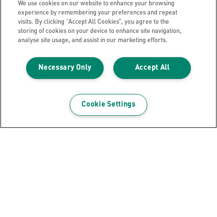
We use cookies on our website to enhance your browsing
Datenschutzhinweise
experience by remembering your preferences and repeat
Cookie Richtlinie
visits. By clicking “Accept All Cookies”, you agree to the
storing of cookies on your device to enhance site navigation,
Legal Notice
analyse site usage, and assist in our marketing efforts.
Impressum
Meine Daten verwalten
Necessary Only
Accept All
Über Leitz
Leitz Blog
Cookie Settings
Karriere
Leitz EasyPrint
Kundenservice
Hinweise zum Verpackungsrecycling
Garantiebedingungen
Konformitätserklärungen
Sitemap