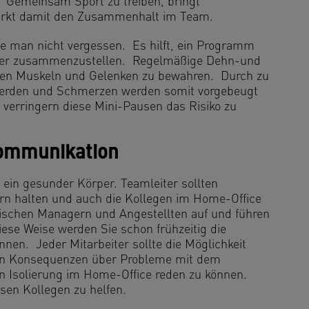
Gemeinsam Sport zu treiben, bringt
tärkt damit den Zusammenhalt im Team.
e man nicht vergessen. Es hilft, ein Programm
eiter zusammenzustellen. Regelmäßige Dehn-und
 den Muskeln und Gelenken zu bewahren. Durch zu
hwerden und Schmerzen werden somit vorgebeugt
verringern diese Mini-Pausen das Risiko zu
Kommunikation
 ein gesunder Körper. Teamleiter sollten
ern halten und auch die Kollegen im Home-Office
ischen Managern und Angestellten auf und führen
iese Weise werden Sie schon frühzeitig die
nen. Jeder Mitarbeiter sollte die Möglichkeit
ven Konsequenzen über Probleme mit dem
n Isolierung im Home-Office reden zu können.
esen Kollegen zu helfen.