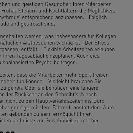
ichen und geistigen Gesundheit Ihrer Mitarbeiter
Frühaufstehern und Nachtfaltern die Möglichkeit,
iorhythmus‘ entsprechend anzupassen. Folglich
müde und gestresst sind.
ngehalten werden, was insbesondere für Kollegen
atlichen Arztbesuchen wichtig ist. Der Stress
erpassen, entfällt. Flexible Arbeitszeiten erlauben
n Ihren Tagesablauf einzuplanen. Auch dies
l ausbalancierten Psyche beitragen.
zeiten, dass die Mitarbeiter mehr Sport treiben
undheit tun können. Vielleicht brauchen Sie
zu gehen. Oder sie benötigen eine längere
r der Rückkehr an den Schreibtisch noch
r nicht zu den Hauptverkehrszeiten ins Büro
 eher geneigt, mit dem Fahrrad, anstatt dem Auto
iten gebunden zu sein, ermöglicht Ihren
blieren und diese zur Gewohnheit zu machen.