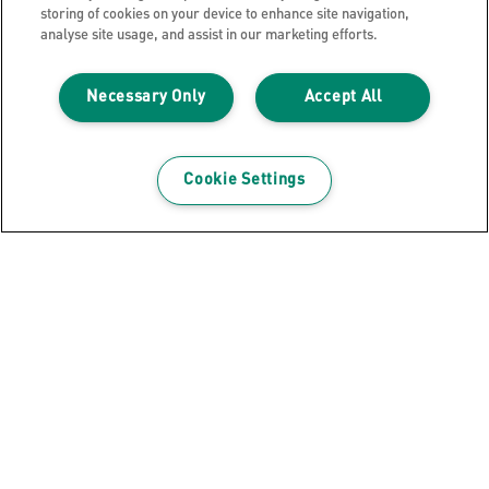
Legal Notice
storing of cookies on your device to enhance site navigation,
analyse site usage, and assist in our marketing efforts.
Impressum
Meine Daten verwalten
Necessary Only
Accept All
Über Leitz
Leitz Blog
Karriere
Cookie Settings
Leitz EasyPrint
Kundenservice
Hinweise zum Verpackungsrecycling
Garantiebedingungen
Konformitätserklärungen
Sitemap
©2026 ACCO Brands